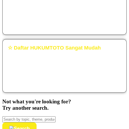
Proses
HUKUMTOTO login
sangat mudah dengan tampilan
yang sederhana dan responsif. Jika diperlukan, tersedia juga
HUKUMTOTO login alternatif
sehingga saya tetap bisa
masuk ke akun dengan lancar.
Guntur Prakoso
☆ Daftar HUKUMTOTO Sangat Mudah
Panduan
HUKUMTOTO daftar
mudah dipahami bahkan
untuk pengguna baru. Semua informasi mulai dari
link
HUKUMTOTO
, login, hingga link alternatif tersedia dalam satu
tempat sehingga proses akses menjadi lebih nyaman.
Bagas Ramadhan
Not what you're looking for?
Try another search.