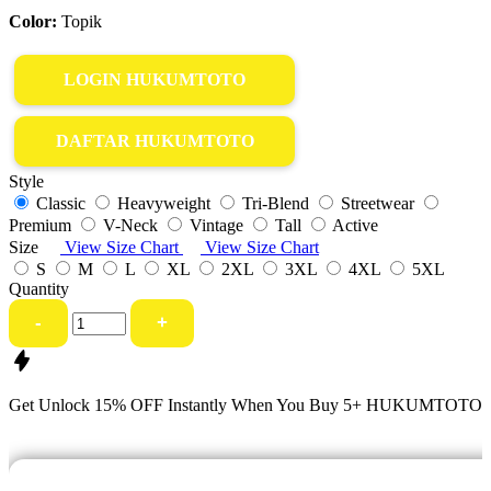
Color:
Topik
LOGIN HUKUMTOTO
DAFTAR HUKUMTOTO
Style
Classic
Heavyweight
Tri-Blend
Streetwear
Premium
V-Neck
Vintage
Tall
Active
Size
View Size Chart
View Size Chart
S
M
L
XL
2XL
3XL
4XL
5XL
Quantity
-
+
Get
Unlock 15%
OFF Instantly When You Buy
5+ HUKUMTOTO