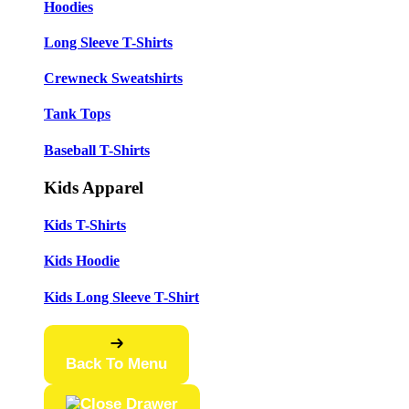
Hoodies
Long Sleeve T-Shirts
Crewneck Sweatshirts
Tank Tops
Baseball T-Shirts
Kids Apparel
Kids T-Shirts
Kids Hoodie
Kids Long Sleeve T-Shirt
Back To Menu