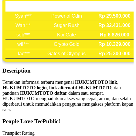
Username
Game
Win
Syah***
Power of Odin
Rp 29.500.000
Wah***
Sugar Rush
Rp 32.431.000
seb***
Koi Gate
Rp 6.826.000
wil***
Crypto Gold
Rp 10.329.000
Jac***
Gates of Olympus
Rp 25.300.000
Description
Temukan informasi terbaru mengenai
HUKUMTOTO link
,
HUKUMTOTO login
,
link alternatif HUKUMTOTO
, dan
panduan
HUKUMTOTO daftar
dalam satu tempat.
HUKUMTOTO menghadirkan akses yang cepat, aman, dan selalu
diperbarui untuk memudahkan pengguna mengakses platform kapan
saja.
People Love TeePublic!
Trustpilot Rating