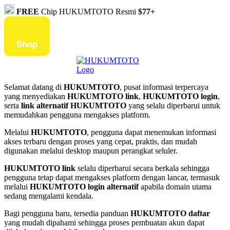
FREE
Chip HUKUMTOTO Resmi
$77+
Shop
Selamat datang di
HUKUMTOTO
, pusat informasi terpercaya
yang menyediakan
HUKUMTOTO link
,
HUKUMTOTO login
,
serta
link alternatif HUKUMTOTO
yang selalu diperbarui untuk
memudahkan pengguna mengakses platform.
Melalui
HUKUMTOTO
, pengguna dapat menemukan informasi
akses terbaru dengan proses yang cepat, praktis, dan mudah
digunakan melalui desktop maupun perangkat seluler.
HUKUMTOTO link
selalu diperbarui secara berkala sehingga
pengguna tetap dapat mengakses platform dengan lancar, termasuk
melalui
HUKUMTOTO login alternatif
apabila domain utama
sedang mengalami kendala.
Bagi pengguna baru, tersedia panduan
HUKUMTOTO daftar
yang mudah dipahami sehingga proses pembuatan akun dapat