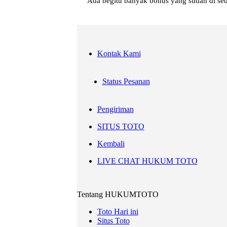
Ada begitu banyak bonus yang sudah di s
Kontak Kami
Status Pesanan
Pengiriman
SITUS TOTO
Kembali
LIVE CHAT HUKUM TOTO
Tentang HUKUMTOTO
Toto Hari ini
Situs Toto