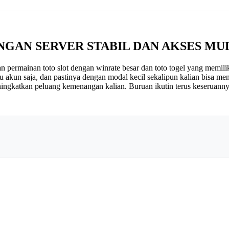
NGAN SERVER STABIL DAN AKSES MUD
an permainan toto slot dengan winrate besar dan toto togel yang mem
akun saja, dan pastinya dengan modal kecil sekalipun kalian bisa me
eningkatkan peluang kemenangan kalian. Buruan ikutin terus keseru