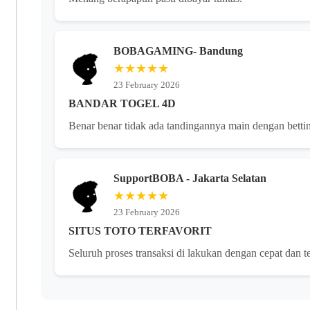
BOBAGAMING- Bandung
★★★★★
23 February 2026
BANDAR TOGEL 4D
Benar benar tidak ada tandingannya main dengan betti
SupportBOBA - Jakarta Selatan
★★★★★
23 February 2026
SITUS TOTO TERFAVORIT
Seluruh proses transaksi di lakukan dengan cepat dan t