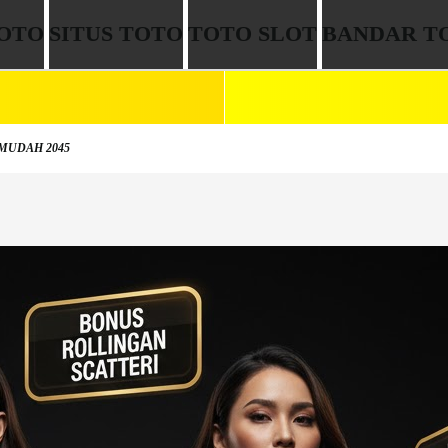
OTO
SITUS TOTO
TOTO SLOT
BANDAR T
 MUDAH 2045
HUKU
( HUK
SERVER
SITUS 