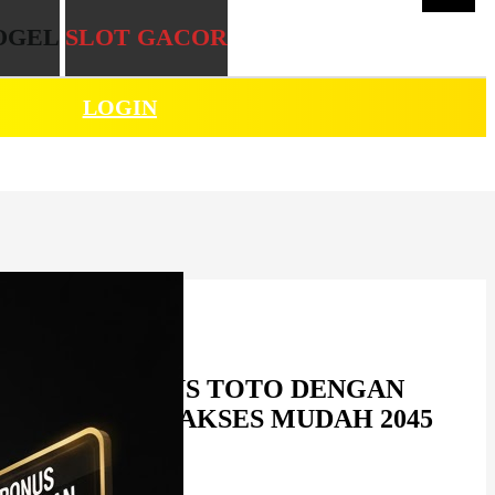
OGEL
SLOT GACOR
LOGIN
MTOTO
UMTOTO ) SITUS TOTO DENGAN
 STABIL DAN AKSES MUDAH 2045
TOTO