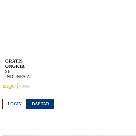
GRATIS
ONGKIR
SE-
INDONESIA!
LOGIN
DAFTAR