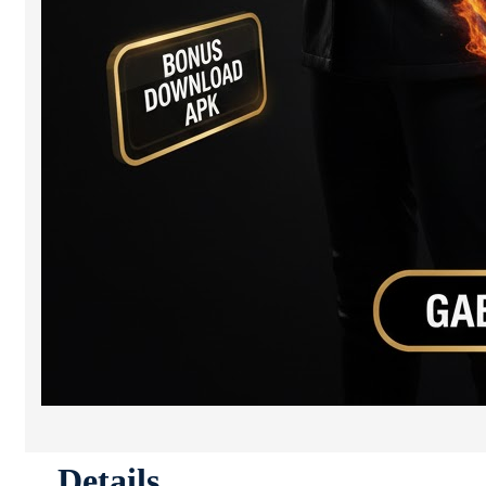
Skip to the beginning of the images gallery
Details