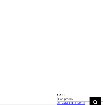
CARI
CARI
ADVANCED SEARCH